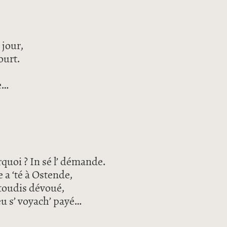
 jour,
ourt.
te…
rquoi ? In sé l’ démande.
e a ‘té à Ostende,
toudis dévoué,
 eu s’ voyach’ payé…
de