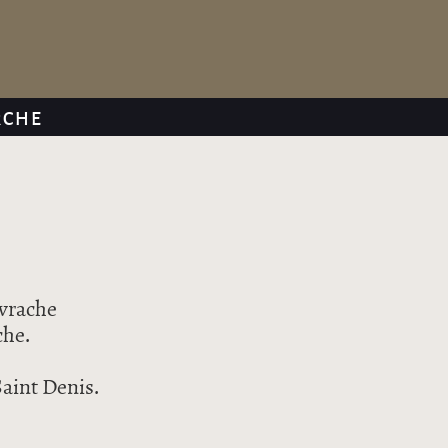
RCHE
uvrache
che.
Saint Denis.
s