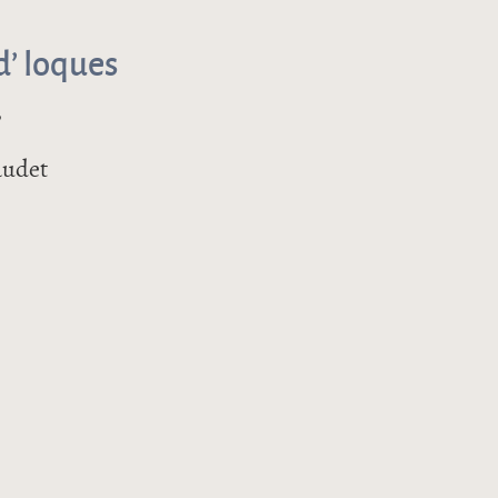
’ loques
,
baudet
’ loques