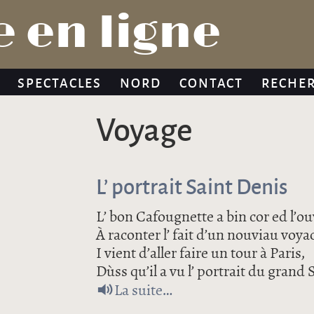
Jump to navigation
 en ligne
SPECTACLES
NORD
CONTACT
RECHE
voyage
L’ portrait Saint Denis
L’ bon Cafougnette a bin cor ed l’o
À raconter l’ fait d’un nouviau voya
I vient d’aller faire un tour à Paris,
Dùss qu’il a vu l’ portrait du grand 
de L’ portrait Saint Deni
La suite