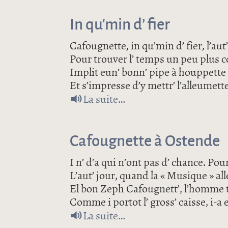
In qu’min d’ fier
Cafougnette, in qu’min d’ fier, l’aut’
Pour trouver l’ temps un peu plus c
Implit eun’ bonn’ pipe à houppette
Et s’impresse d’y mettr’ l’alleumet
de In qu’min d’ fier
La suite
Cafougnette à Ostende
I n’ d’a qui n’ont pas d’ chance. Pou
L’aut’ jour, quand la « Musique » all
El bon Zeph Cafougnett’, l’homme 
Comme i portot l’ gross’ caisse, i-a
de Cafougnette à Osten
La suite