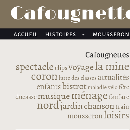
Cafougnette
ACCUEIL
HISTOIRES
MOUSSERON
Cafougnettes
la mine
spectacle
voyage
clips
coron
actualités
lutte des classes
bistrot
enfants
fête
maladie
vélo
ménage
musique
ducasse
fanfare
nord
jardin
chanson
train
loisirs
mousseron