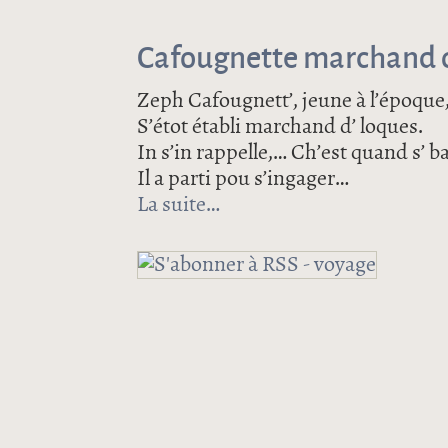
Cafougnette marchand d
Zeph Cafougnett’, jeune à l’époque
S’étot établi marchand d’ loques.
In s’in rappelle,… Ch’est quand s’ 
Il a parti pou s’ingager…
La suite
de Cafougnette marchand d