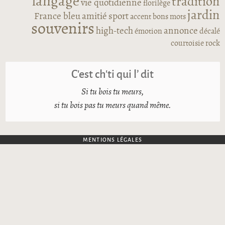
langage
tradition
vie quotidienne
florilège
jardin
France bleu
amitié
sport
accent
bons mots
souvenirs
high-tech
annonce
émotion
décalé
courtoisie
rock
C’est ch’ti qui l’ dit
Si tu bois tu meurs,
si tu bois pas tu meurs quand même.
MENTIONS LÉGALES