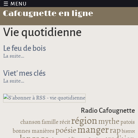
Jump to navigation
Cafougnette en ligne
vie quotidienne
Le feu de bois
La suite
de Le feu de bois
Viet’ mes clés
La suite
de Viet’ mes clés
Radio Cafougnette
région
mythe
chanson
famille
récit
patois
manger
poésie
rap
bonnes manières
bistrot