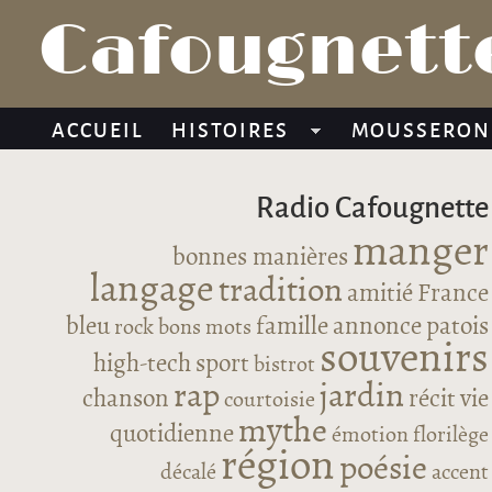
Cafougnette
ACCUEIL
HISTOIRES
MOUSSERON
Radio Cafougnette
manger
bonnes manières
langage
tradition
amitié
France
bleu
famille
annonce
patois
rock
bons mots
souvenirs
high-tech
sport
bistrot
rap
jardin
chanson
récit
vie
courtoisie
mythe
quotidienne
émotion
florilège
région
poésie
décalé
accent