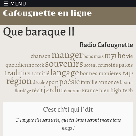
Jump to navigation
Cafougnette en ligne
Que baraque II
Radio Cafougnette
manger
mythe
chanson
vie
bons mots
souvenirs
quotidienne
patois
rock
accent
courtoisie
langage
tradition
rap
amitié
bonnes manières
région
poésie
sport
famille
annonce
décalé
bistrot
jardin
récit
France bleu
high-tech
florilège
émotion
C’est ch’ti qui l’ dit
T’ langue elle sera usée, que tes bras i seront incore tous
neufs !