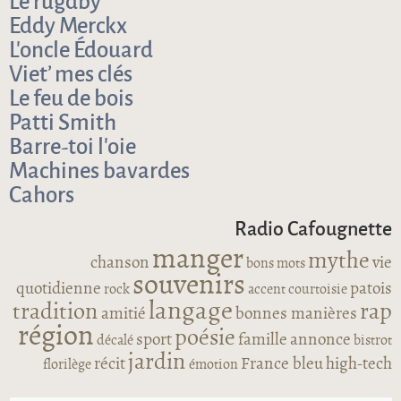
Le rugdby
Eddy Merckx
L’oncle Édouard
Viet’ mes clés
Le feu de bois
Patti Smith
Barre-toi l’oie
Machines bavardes
Cahors
Radio Cafougnette
manger
mythe
chanson
vie
bons mots
souvenirs
quotidienne
patois
rock
accent
courtoisie
langage
tradition
rap
amitié
bonnes manières
région
poésie
sport
famille
annonce
décalé
bistrot
jardin
récit
France bleu
high-tech
florilège
émotion