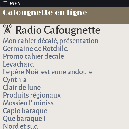
Jump to navigation
Cafougnette en ligne
Radio Cafougnette
Mon cahier décalé, présentation
Germaine de Rotchild
Promo cahier décalé
Levachard
Le père Noël est eune andoule
Cynthia
Clair de lune
Produits régionaux
Mossieu l’ miniss
Capio baraque
Que baraque I
Nord et sud