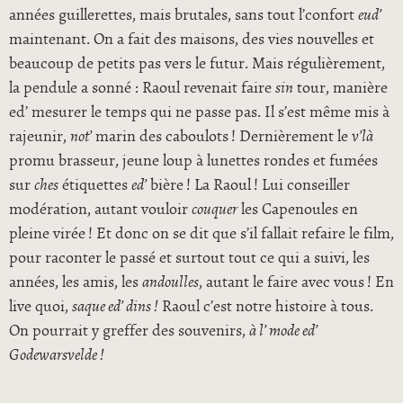
années guillerettes, mais brutales, sans tout l’confort
eud’
maintenant. On a fait des maisons, des vies nouvelles et
beaucoup de petits pas vers le futur. Mais régulièrement,
la pendule a sonné : Raoul revenait faire
sin
tour, manière
ed’ mesurer le temps qui ne passe pas. Il s’est même mis à
rajeunir,
not’
marin des caboulots ! Dernièrement le
v’là
promu brasseur, jeune loup à lunettes rondes et fumées
sur
ches
étiquettes
ed’
bière ! La Raoul ! Lui conseiller
modération, autant vouloir
couquer
les Capenoules en
pleine virée ! Et donc on se dit que s’il fallait refaire le film,
pour raconter le passé et surtout tout ce qui a suivi, les
années, les amis, les
andoulles
, autant le faire avec vous ! En
live quoi,
saque ed’ dins !
Raoul c’est notre histoire à tous.
On pourrait y greffer des souvenirs,
à l’ mode ed’
Godewarsvelde !