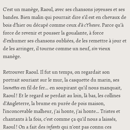
C’est un manège, Raoul, avec ses chansons joyeuses et ses
bandes. Bien malin qui pourrait dire s’il est en chevaux de
bois d’hier ou décapé comme ceux
d’à c’t’heure
. Parce qu’à
force de revenir et pousser la goualante, à force
d’exhumer ses chansons oubliées, de les remettre à jour et
de les arringer, il tourne comme un neuf,
sin
vieux
manège.
Retrouver Raoul. Il fut un temps, on regardait son
portrait souriant sur le mur, la casquette du marin, ses
leunettes
en fil de fer… en soupirant qu’il nous manquait,
Raoul ! Et le regard se perdait au loin, là bas, les collines
d’Angleterre, la brume en purée de pois maison,
l’inconcevable malheur, j’ai honte, j’ai honte… Tristes et
chantants à la fois, c’est comme ça qu’il nous a laissés,
Raoul ! On a fait des
infants
qui n’ont pas connu ces